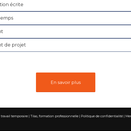
on écrite
 temps
t
 de projet
En savoir plus
travail temporaire
|
Tilas, formation professionnelle
|
Politique de confidentialité
|
Men