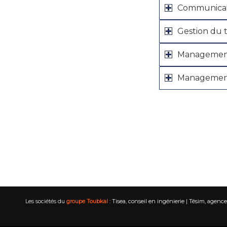
Communicati
Gestion du
Managemen
Management
Les sociétés du
groupe Toubkal
:
Tisea, conseil en ingénierie
|
Tésim, agence 