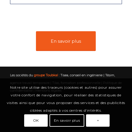
En savoir plus
Les sociétés du
groupe Toubkal
:
Tisea, conseil en ingénierie
|
Tésim,
agence travail temporaire
|
Tilas, formation professionnelle
|
Politique de
Notre site utilise des traceurs (cookies et autres) pour assurer
confidentialité
|
Mentions légales
votre confort de navigation, pour réaliser des statistiques de
visites ainsi que pour vous proposer des services et des publicités
ciblées adaptés à vos centres d'intérêts.
OK
En savoir plus
×